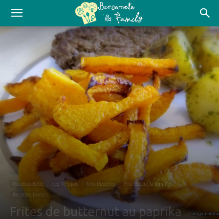
Recettes Bébé
dès 18 mois
Mes Recettes
Pour toute la famille
Recettes Enfant
Frites de butternut au paprika