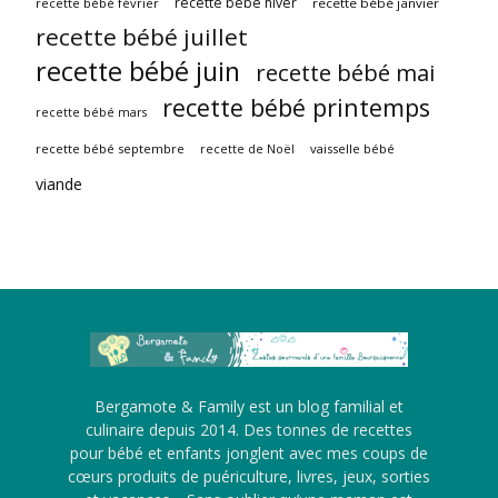
recette bébé hiver
recette bébé février
recette bébé janvier
recette bébé juillet
recette bébé juin
recette bébé mai
recette bébé printemps
recette bébé mars
recette bébé septembre
vaisselle bébé
recette de Noël
viande
Bergamote & Family est un blog familial et
culinaire depuis 2014. Des tonnes de recettes
pour bébé et enfants jonglent avec mes coups de
cœurs produits de puériculture, livres, jeux, sorties