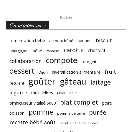
Publicité
Ca m’intéresse :
biscuit
alimentation bébé
aliment bébé
banane
carotte
chocolat
bébé
bourgogne
cannelle
compote
collaboration
courgette
dessert
fruit
diversification alimentaire
Dijon
goûter
gâteau
laitage
féculent
légume
multidélices
Noël
oeuf
plat complet
omnicuiseur vitalité 6000
poire
pomme
purée
poisson
pomme de terre
recette bébé août
recette bébé décembre