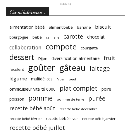
Publicité
Ca m’intéresse :
biscuit
alimentation bébé
aliment bébé
banane
carotte
chocolat
bébé
bourgogne
cannelle
compote
collaboration
courgette
dessert
fruit
diversification alimentaire
Dijon
goûter
gâteau
laitage
féculent
légume
multidélices
Noël
oeuf
plat complet
omnicuiseur vitalité 6000
poire
pomme
purée
poisson
pomme de terre
recette bébé août
recette bébé décembre
recette bébé hiver
recette bébé février
recette bébé janvier
recette bébé juillet