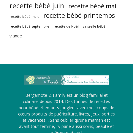
recette bébé juin
recette bébé mai
recette bébé printemps
recette bébé mars
recette bébé septembre
vaisselle bébé
recette de Noël
viande
Bergamote & Family est un blog familial et
culinaire depuis 2014. Des tonnes de recettes
pour bébé et enfants jonglent avec mes coups de
cœurs produits de puériculture, livres, jeux, sorties
et vacances… Sans oublier qu’une maman est
avant tout femme, j’y parle aussi soins, beauté et
même mariage !