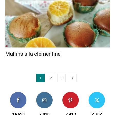
Muffins à la clémentine
1
2
3
14,698
7,818
7,419
2,782