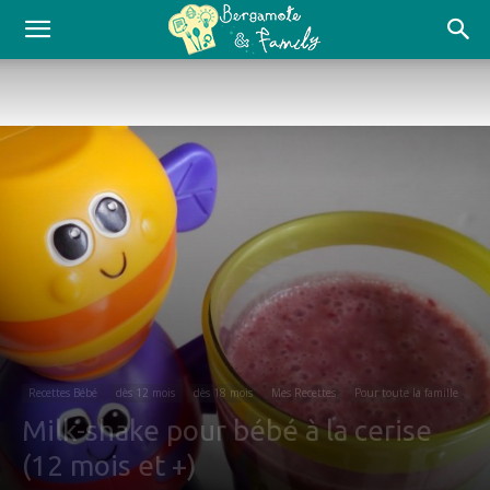
Recettes Bébé
dès 12 mois
dès 18 mois
Mes Recettes
Pour toute la famille
Milk-shake pour bébé à la cerise
(12 mois et +)