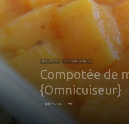
Mes Recettes
Pour toute la famille
Compotée de me
{Omnicuiseur}
15 juillet 2016
1