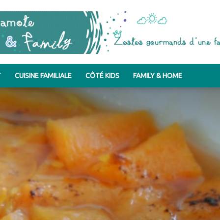
T
CUISINE FAMILIALE
CÔTÉ KIDS
FAMILY & HOME
Bergamote
&
Family