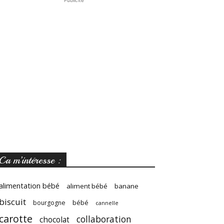
Publicité
Ca m’intéresse :
alimentation bébé
aliment bébé
banane
biscuit
bébé
bourgogne
cannelle
carotte
collaboration
chocolat