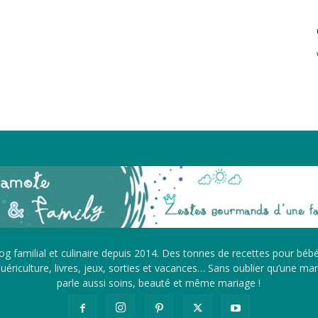
g familial et culinaire depuis 2014. Des tonnes de recettes pour béb
ériculture, livres, jeux, sorties et vacances… Sans oublier qu’une m
parle aussi soins, beauté et même mariage !