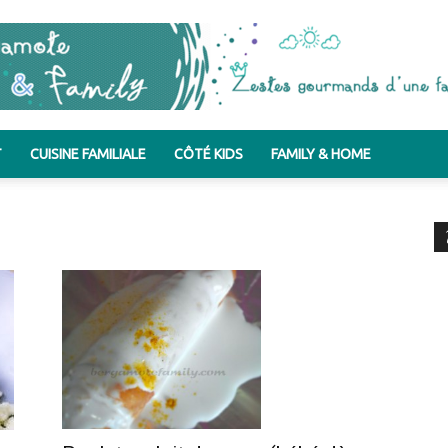
T
CUISINE FAMILIALE
CÔTÉ KIDS
FAMILY & HOME
Bergamote
&
Family