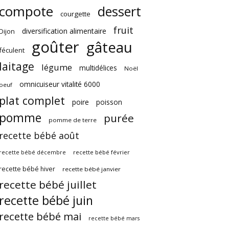
compote
dessert
courgette
fruit
diversification alimentaire
Dijon
goûter
gâteau
féculent
laitage
légume
multidélices
Noël
omnicuiseur vitalité 6000
oeuf
plat complet
poire
poisson
pomme
purée
pomme de terre
recette bébé août
recette bébé février
recette bébé décembre
recette bébé hiver
recette bébé janvier
recette bébé juillet
recette bébé juin
recette bébé mai
recette bébé mars