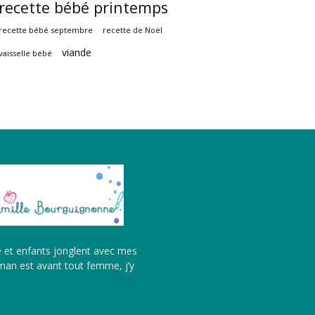
recette bébé printemps
recette bébé septembre
recette de Noël
viande
vaisselle bébé
é et enfants jonglent avec mes
aman est avant tout femme, j’y