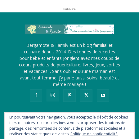
Publicité
Bergamote & Family est un blog familial et
culinaire depuis 2014. Des tonnes de recettes
pour bébé et enfants jonglent avec mes coups de
cœurs produits de puériculture, livres, jeux, sorties
et vacances… Sans oublier qu’une maman est
avant tout femme, j’y parle aussi soins, beauté et
même mariage !
En poursuivant votre navigation, vous acceptez le dépôt de cookies
tiers ou autres traceurs destinés à vous proposer des boutons de
A propos
Me contacter
Revue de presse
partage, des remontées de contenus de plateformes sociales et à
Ils me font confiance
Statistiques
Newsletter
Flux RSS
réaliser des statistiques de visites.
Politique de confidentialité