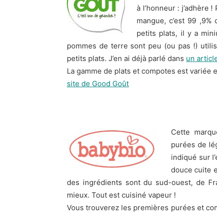
à l’honneur : j’adhère 
mangue, c’est 99 ,9% 
petits plats, il y a m
pommes de terre sont peu (ou pas !) utili
petits plats. J’en ai déjà parlé dans
un articl
La gamme de plats et compotes est variée et
site de Good Goût
Cette marqu
purées de lé
indiqué sur l
douce cuite e
des ingrédients sont du sud-ouest, de Fr
mieux. Tout est cuisiné vapeur !
Vous trouverez les premières purées et co