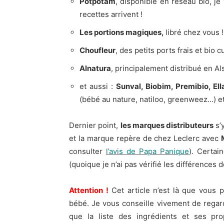
Potpotam
, disponible en réseau bio, je
recettes arrivent !
Les portions magiques,
libré chez vous !
Choufleur
, des petits ports frais et bio 
Alnatura
, principalement distribué en Al
et aussi :
Sunval, Biobim, Premibio, Ell
(bébé au nature, natiloo, greenweez…) et
Dernier point,
les marques distributeurs
s’
et la marque repère de chez Leclerc avec
consulter
l’avis de Papa Panique
). Certai
(quoique je n’ai pas vérifié les différences de
Attention !
Cet article n’est là que vous 
bébé. Je vous conseille vivement de regard
que la liste des ingrédients et ses pr