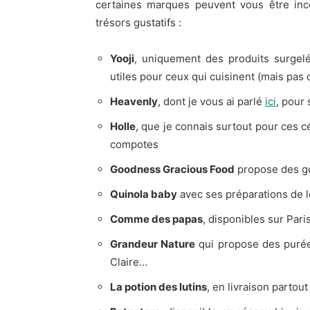
certaines marques peuvent vous être inco
trésors gustatifs :
Yooji
, uniquement des produits surgel
utiles pour ceux qui cuisinent (mais pas 
Heavenly
, dont je vous ai parlé
ici
, pour
Holle
, que je connais surtout pour ces c
compotes
Goodness Gracious Food
propose des go
Quinola baby
avec ses préparations de 
Comme des papas
, disponibles sur Paris
Grandeur Nature
qui propose des purées
Claire…
La potion des lutins
, en livraison partou