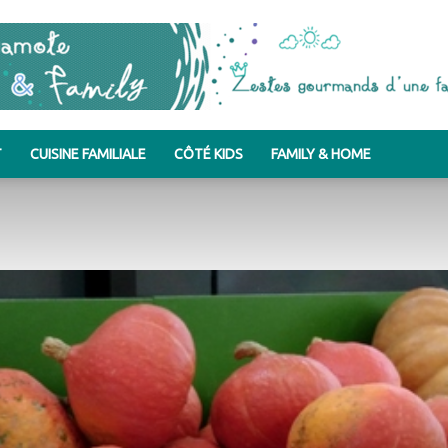
T
CUISINE FAMILIALE
CÔTÉ KIDS
FAMILY & HOME
Bergamote
&
Family