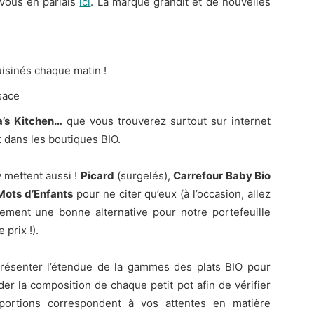
 vous en parlais
ici
. La marque grandit et de nouvelles
cuisinés chaque matin !
sace
a’s Kitchen…
que vous trouverez surtout sur internet
 dans les boutiques BIO.
y mettent aussi !
Picard
(surgelés),
Carrefour Baby Bio
Mots d’Enfants
pour ne citer qu’eux (à l’occasion, allez
nement une bonne alternative pour notre portefeuille
 prix !).
présenter l’étendue de la gammes des plats BIO pour
er la composition de chaque petit pot afin de vérifier
oportions correspondent à vos attentes en matière