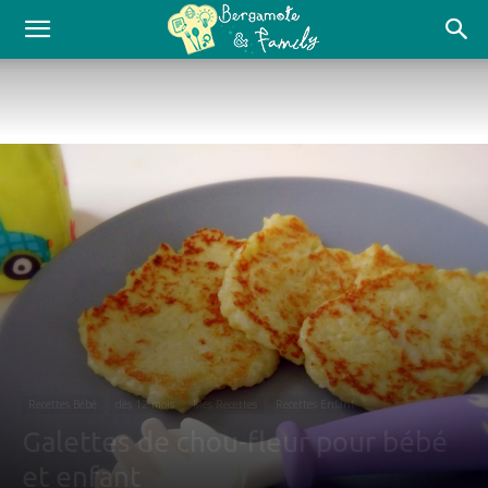
Recettes Bébé
dès 12 mois
Mes Recettes
Recettes Enfant
Galettes de chou-fleur pour bébé
et enfant