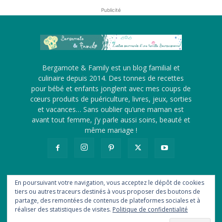
Publicité
Bergamote & Family est un blog familial et
culinaire depuis 2014. Des tonnes de recettes
pour bébé et enfants jonglent avec mes coups de
cœurs produits de puériculture, livres, jeux, sorties
et vacances… Sans oublier qu’une maman est
avant tout femme, j’y parle aussi soins, beauté et
même mariage !
En poursuivant votre navigation, vous acceptez le dépôt de cookies
tiers ou autres traceurs destinés à vous proposer des boutons de
A propos
Me contacter
Revue de presse
partage, des remontées de contenus de plateformes sociales et à
Ils me font confiance
Statistiques
Newsletter
Flux RSS
réaliser des statistiques de visites.
Politique de confidentialité
Politique de confidentialité