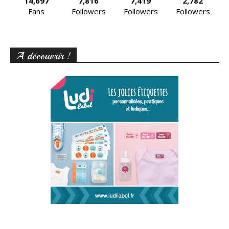
14,697
7,816
7,419
2,782
Fans
Followers
Followers
Followers
A découvrir !