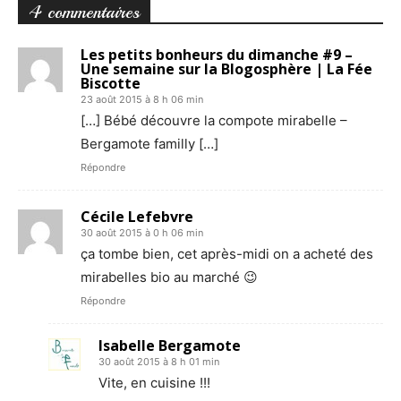
4 commentaires
Les petits bonheurs du dimanche #9 –
Une semaine sur la Blogosphère | La Fée
Biscotte
23 août 2015 à 8 h 06 min
[…] Bébé découvre la compote mirabelle –
Bergamote familly […]
Répondre
Cécile Lefebvre
30 août 2015 à 0 h 06 min
ça tombe bien, cet après-midi on a acheté des
mirabelles bio au marché 😉
Répondre
Isabelle Bergamote
30 août 2015 à 8 h 01 min
Vite, en cuisine !!!