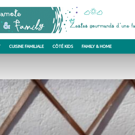
T
CUISINE FAMILIALE
CÔTÉ KIDS
FAMILY & HOME
Bergamote
&
Family