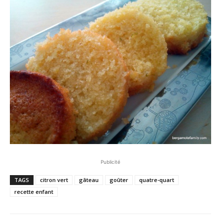
Publicité
TAGS
citron vert
gâteau
goûter
quatre-quart
recette enfant