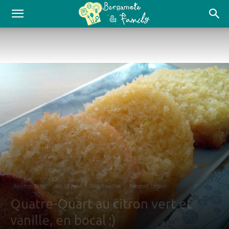
Recettes Bébé
dès 18 mois
Mes Recettes
Recettes Enfant
Quatre-Quart au citron vert et
vanille, en bocal ;)