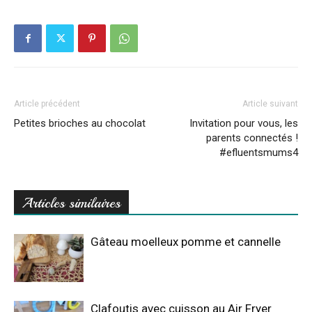
Article précédent
Article suivant
Petites brioches au chocolat
Invitation pour vous, les
parents connectés !
#efluentsmums4
Articles similaires
Gâteau moelleux pomme et cannelle
Clafoutis avec cuisson au Air Fryer