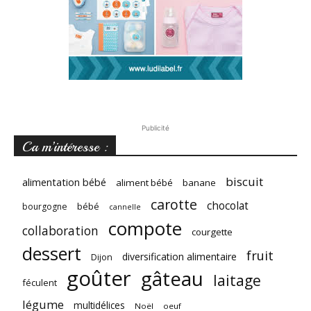
Publicité
Ca m’intéresse :
biscuit
alimentation bébé
aliment bébé
banane
carotte
chocolat
bébé
bourgogne
cannelle
compote
collaboration
courgette
dessert
fruit
diversification alimentaire
Dijon
goûter
gâteau
laitage
féculent
légume
multidélices
Noël
oeuf