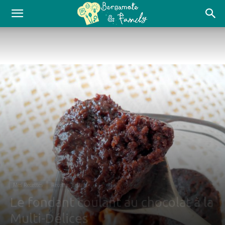
Mes Recettes
Recettes Enfant
Le fondant coulant au chocolat à la
Multi-Délices