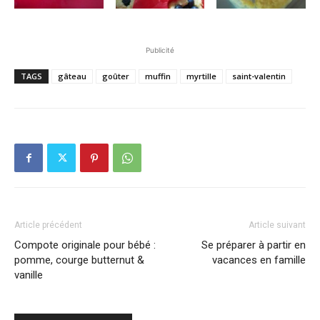
Publicité
TAGS
gâteau
goûter
muffin
myrtille
saint-valentin
Article précédent
Article suivant
Compote originale pour bébé :
Se préparer à partir en
pomme, courge butternut &
vacances en famille
vanille