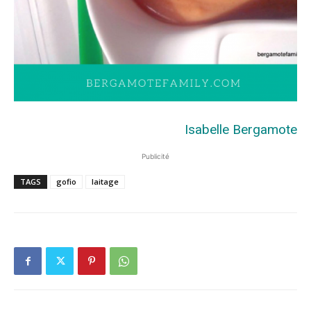
Isabelle Bergamote
Publicité
TAGS
gofio
laitage