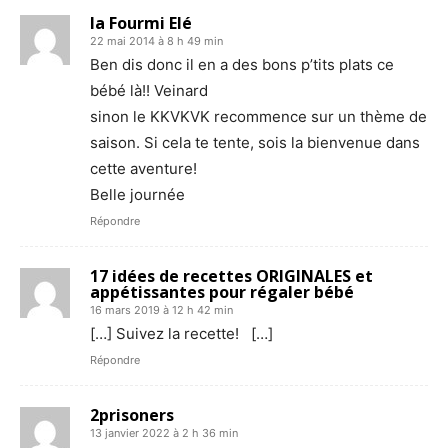
la Fourmi Elé
22 mai 2014 à 8 h 49 min
Ben dis donc il en a des bons p’tits plats ce
bébé là!! Veinard
sinon le KKVKVK recommence sur un thème de
saison. Si cela te tente, sois la bienvenue dans
cette aventure!
Belle journée
Répondre
17 idées de recettes ORIGINALES et
appétissantes pour régaler bébé
16 mars 2019 à 12 h 42 min
[…] Suivez la recette! […]
Répondre
2prisoners
13 janvier 2022 à 2 h 36 min