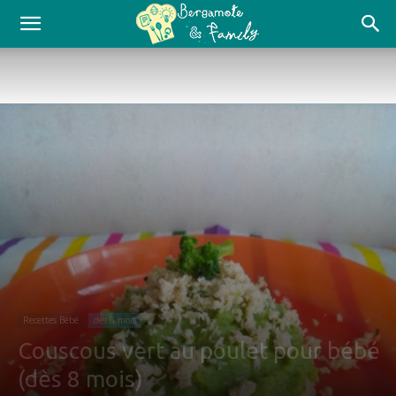
Recettes Bébé
dès 8 mois
Couscous vert au poulet pour bébé
(dès 8 mois)