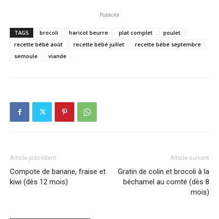
Publicité
TAGS
brocoli
haricot beurre
plat complet
poulet
recette bébé août
recette bébé juillet
recette bébé septembre
semoule
viande
Article précédent
Article suivant
Compote de banane, fraise et
Gratin de colin et brocoli à la
kiwi (dès 12 mois)
béchamel au comté (dès 8
mois)