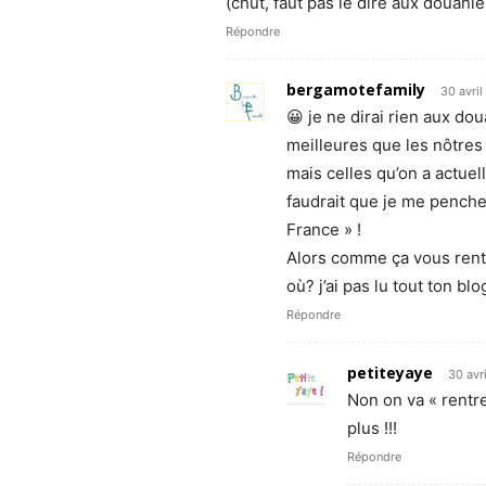
(chut, faut pas le dire aux douanie
Répondre
bergamotefamily
30 avril
😀 je ne dirai rien aux do
meilleures que les nôtres
mais celles qu’on a actuel
faudrait que je me pench
France » !
Alors comme ça vous rent
où? j’ai pas lu tout ton bl
Répondre
petiteyaye
30 avr
Non on va « rentre
plus !!!
Répondre