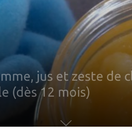
me, jus et zeste de c
e (dès 12 mois)