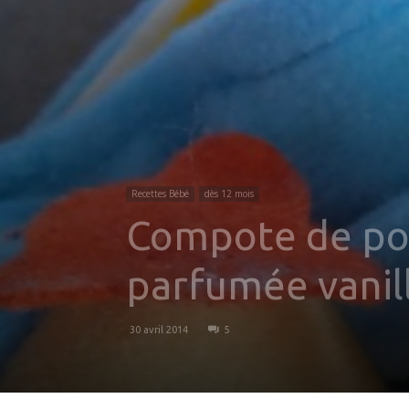
Recettes Bébé
dès 12 mois
Compote de pom
parfumée vanill
30 avril 2014
5