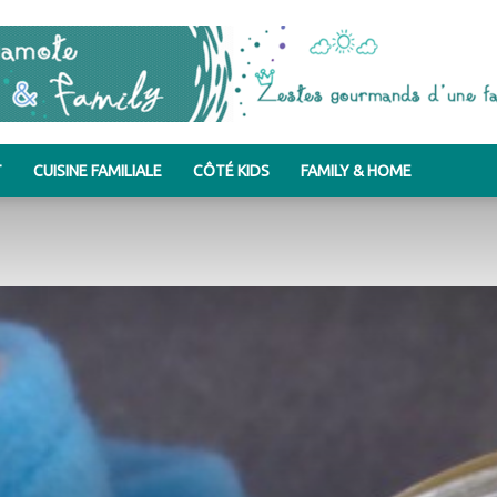
T
CUISINE FAMILIALE
CÔTÉ KIDS
FAMILY & HOME
Bergamote
&
Family