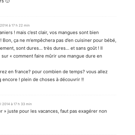
rs 🙂
 2014 à 17 h 22 min
uaniers ! mais c’est clair, vos mangues sont bien
 ! Bon, ça ne m’empêchera pas d’en cuisiner pour bébé,
lement, sont dures… très dures… et sans goût ! Il
e sur « comment faire mûrir une mangue dure en
rez en france? pour combien de temps? vous allez
og encore ! plein de choses à découvrir !!
il 2014 à 17 h 33 min
r » juste pour les vacances, faut pas exagérer non