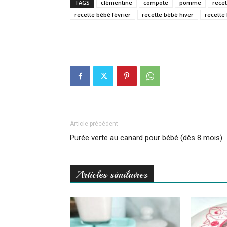
TAGS
clémentine
compote
pomme
rece
recette bébé février
recette bébé hiver
recette
Article précédent
Purée verte au canard pour bébé (dès 8 mois)
Articles similaires