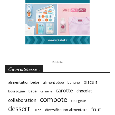
Publicité
Ca m’intéresse :
biscuit
alimentation bébé
aliment bébé
banane
carotte
chocolat
bébé
bourgogne
cannelle
compote
collaboration
courgette
dessert
fruit
diversification alimentaire
Dijon