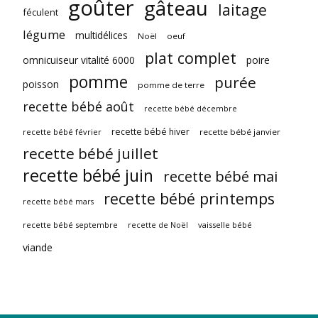
goûter
gâteau
laitage
féculent
légume
multidélices
Noël
oeuf
plat complet
omnicuiseur vitalité 6000
poire
pomme
purée
poisson
pomme de terre
recette bébé août
recette bébé décembre
recette bébé hiver
recette bébé février
recette bébé janvier
recette bébé juillet
recette bébé juin
recette bébé mai
recette bébé printemps
recette bébé mars
recette bébé septembre
vaisselle bébé
recette de Noël
viande