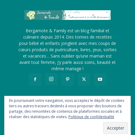
Bergamote & Family est un blog familial et
culinaire depuis 2014. Des tonnes de recettes
pour bébé et enfants jonglent avec mes coups de
cœurs produits de puériculture, livres, jeux, sorties
et vacances… Sans oublier qu’une maman est
avant tout femme, j’y parle aussi soins, beauté et
même mariage !
En poursuivant votre navigation, vous acceptez le dépôt de cookies
tiers ou autres traceurs destinés à vous proposer des boutons de
A propos
Me contacter
Revue de presse
partage, des remontées de contenus de plateformes sociales et à
Ils me font confiance
Statistiques
Newsletter
Flux RSS
réaliser des statistiques de visites.
Politique de confidentialité
Politique de confidentialité
© Bergamote & Family