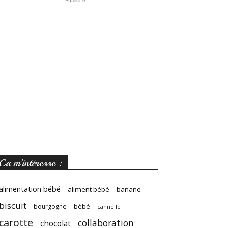
Publicité
Ca m’intéresse :
alimentation bébé
aliment bébé
banane
biscuit
bébé
bourgogne
cannelle
carotte
collaboration
chocolat