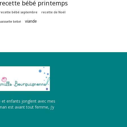
recette bébé printemps
recette bébé septembre
recette de Noël
viande
vaisselle bébé
é et enfants jonglent avec mes
aman est avant tout femme, j’y