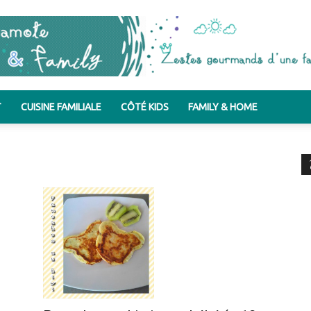
T
CUISINE FAMILIALE
CÔTÉ KIDS
FAMILY & HOME
Bergamote
&
Family