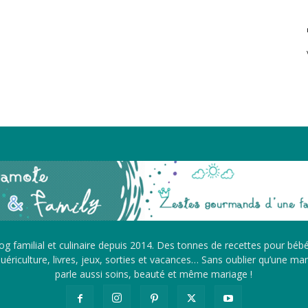
g familial et culinaire depuis 2014. Des tonnes de recettes pour béb
ériculture, livres, jeux, sorties et vacances… Sans oublier qu’une m
parle aussi soins, beauté et même mariage !