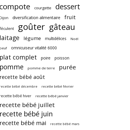
compote
dessert
courgette
fruit
diversification alimentaire
Dijon
goûter
gâteau
féculent
laitage
légume
multidélices
Noël
omnicuiseur vitalité 6000
oeuf
plat complet
poire
poisson
pomme
purée
pomme de terre
recette bébé août
recette bébé février
recette bébé décembre
recette bébé hiver
recette bébé janvier
recette bébé juillet
recette bébé juin
recette bébé mai
recette bébé mars