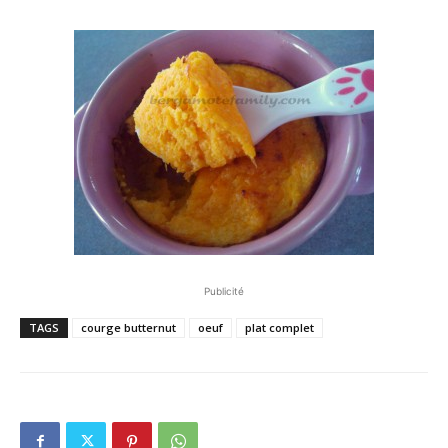
Publicité
TAGS
courge butternut
oeuf
plat complet