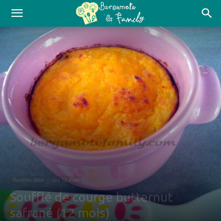
Recettes Bébé
dès 12 mois
Soufflé de courge butternut
safrané (12 mois)