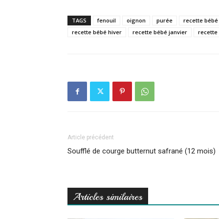
TAGS
fenouil
oignon
purée
recette bébé 
recette bébé hiver
recette bébé janvier
recette
Article précédent
Soufflé de courge butternut safrané (12 mois)
Articles similaires