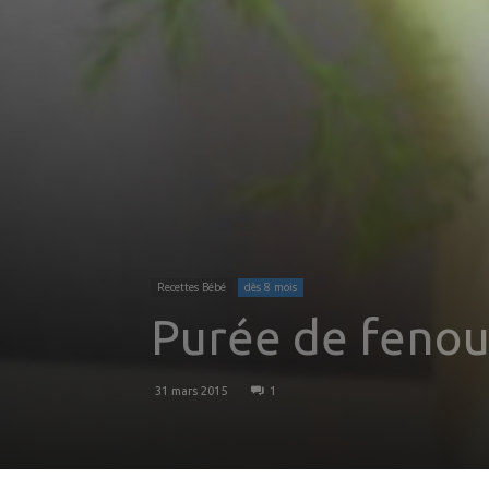
Recettes Bébé
dès 8 mois
Purée de fenoui
31 mars 2015
1