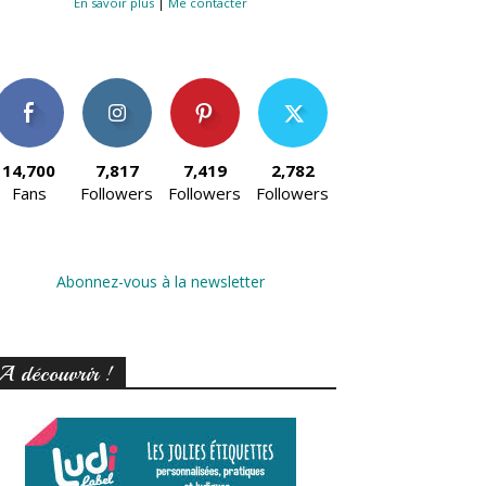
En savoir plus
|
Me contacter
14,700
7,817
7,419
2,782
Fans
Followers
Followers
Followers
Abonnez-vous à la newsletter
A découvrir !