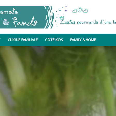
T
CUISINE FAMILIALE
CÔTÉ KIDS
FAMILY & HOME
Bergamote
&
Family