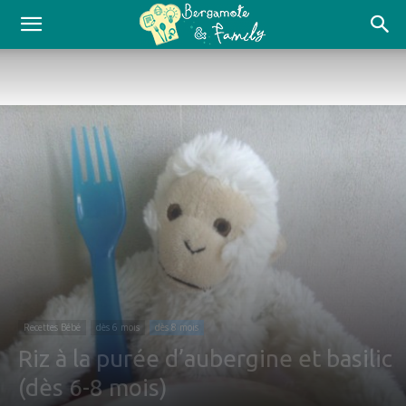
Recettes Bébé
dès 6 mois
dès 8 mois
Riz à la purée d’aubergine et basilic
(dès 6-8 mois)