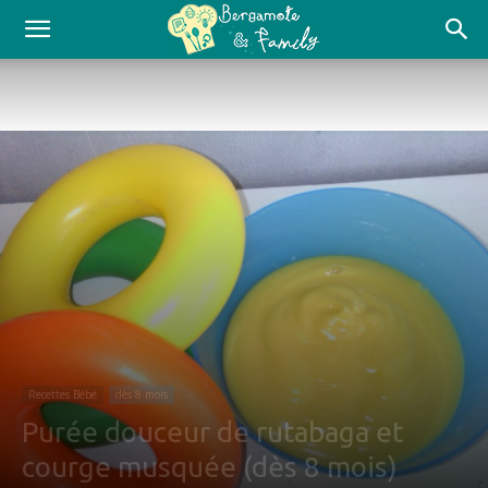
Recettes Bébé
dès 8 mois
Purée douceur de rutabaga et
courge musquée (dès 8 mois)