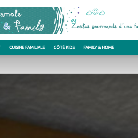
T
CUISINE FAMILIALE
CÔTÉ KIDS
FAMILY & HOME
Bergamote
&
Family