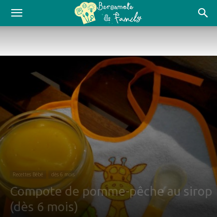
Recettes Bébé
dès 6 mois
Compote de pomme-pêche au sirop
(dès 6 mois)