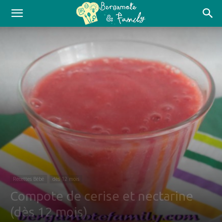
Recettes Bébé
dès 12 mois
Compote de cerise et nectarine
(dès 12 mois)