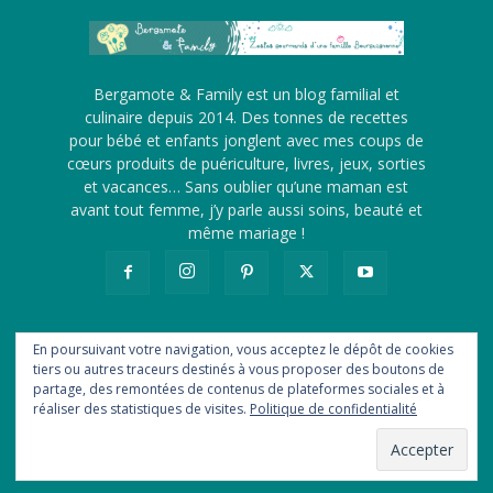
Bergamote & Family est un blog familial et
culinaire depuis 2014. Des tonnes de recettes
pour bébé et enfants jonglent avec mes coups de
cœurs produits de puériculture, livres, jeux, sorties
et vacances… Sans oublier qu’une maman est
avant tout femme, j’y parle aussi soins, beauté et
même mariage !
En poursuivant votre navigation, vous acceptez le dépôt de cookies
tiers ou autres traceurs destinés à vous proposer des boutons de
A propos
Me contacter
Revue de presse
partage, des remontées de contenus de plateformes sociales et à
Ils me font confiance
Statistiques
Newsletter
Flux RSS
réaliser des statistiques de visites.
Politique de confidentialité
Politique de confidentialité
© Bergamote & Family