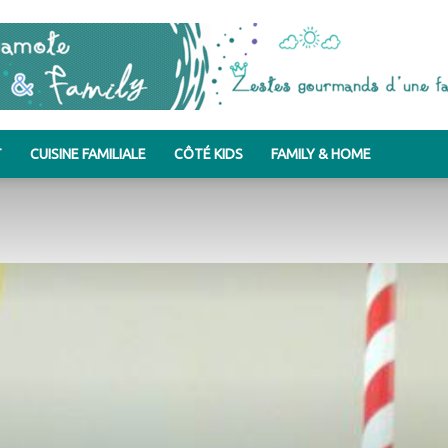
T
CUISINE FAMILIALE
CÔTÉ KIDS
FAMILY & HOME
Bergamote
&
Family