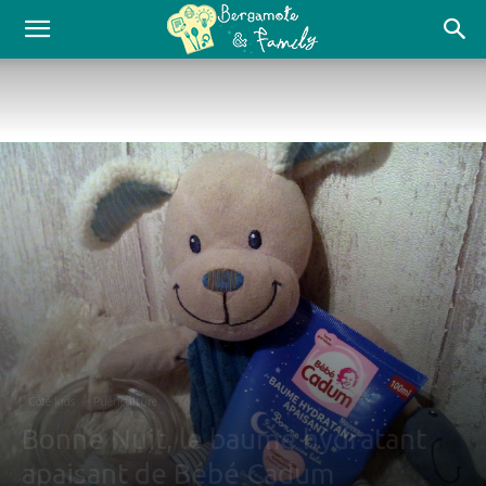
Côté kids
Puériculture
Bonne Nuit, le baume hydratant
apaisant de Bébé Cadum