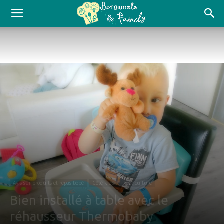
Avis sur produits et repas bébé
Côté kids
Puériculture
Bien installé à table avec le
réhausseur Thermobaby