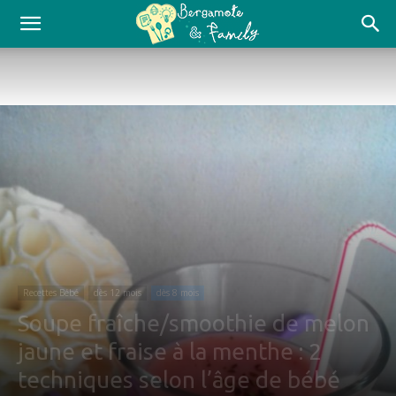
Recettes Bébé
dès 12 mois
dès 8 mois
Soupe fraîche/smoothie de melon
jaune et fraise à la menthe : 2
techniques selon l’âge de bébé