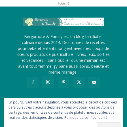
Publicité
Bergamote & Family est un blog familial et
culinaire depuis 2014. Des tonnes de recettes
pour bébé et enfants jonglent avec mes coups de
cœurs produits de puériculture, livres, jeux, sorties
et vacances… Sans oublier qu’une maman est
avant tout femme, j’y parle aussi soins, beauté et
même mariage !
En poursuivant votre navigation, vous acceptez le dépôt de cookies
tiers ou autres traceurs destinés à vous proposer des boutons de
A propos
Me contacter
Revue de presse
partage, des remontées de contenus de plateformes sociales et à
Ils me font confiance
Statistiques
Newsletter
Flux RSS
réaliser des statistiques de visites.
Politique de confidentialité
Politique de confidentialité