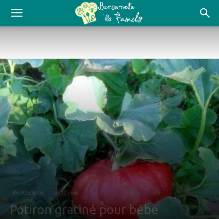
Recettes Bébé
dès 12 mois
Potiron gratiné pour bébé