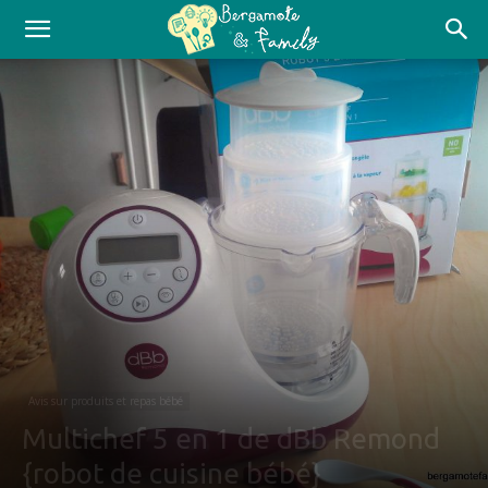
Avis sur produits et repas bébé
Multichef 5 en 1 de dBb Remond
{robot de cuisine bébé}