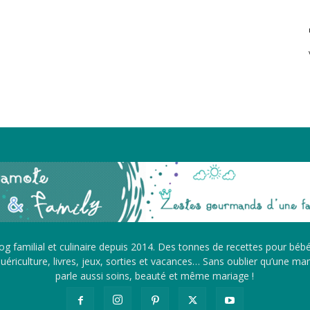
g familial et culinaire depuis 2014. Des tonnes de recettes pour béb
ériculture, livres, jeux, sorties et vacances… Sans oublier qu’une m
parle aussi soins, beauté et même mariage !