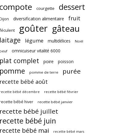
compote
dessert
courgette
fruit
diversification alimentaire
Dijon
goûter
gâteau
féculent
laitage
légume
multidélices
Noël
omnicuiseur vitalité 6000
oeuf
plat complet
poire
poisson
pomme
purée
pomme de terre
recette bébé août
recette bébé février
recette bébé décembre
recette bébé hiver
recette bébé janvier
recette bébé juillet
recette bébé juin
recette bébé mai
recette bébé mars