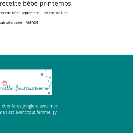
recette bébé printemps
recette bébé septembre
recette de Noël
viande
vaisselle bébé
é et enfants jonglent avec mes
aman est avant tout femme, j’y