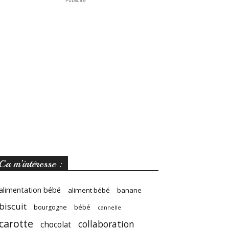
Publicité
Ca m’intéresse :
alimentation bébé
aliment bébé
banane
biscuit
bébé
bourgogne
cannelle
carotte
collaboration
chocolat