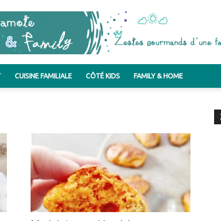
T
CUISINE FAMILIALE
CÔTÉ KIDS
FAMILY & HOME
Bergamote
&
Family