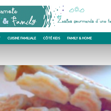
T
CUISINE FAMILIALE
CÔTÉ KIDS
FAMILY & HOME
Bergamote
&
Family