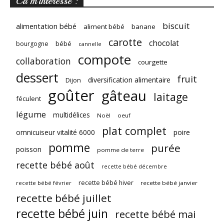
Ca m’intéresse :
biscuit
alimentation bébé
aliment bébé
banane
carotte
chocolat
bébé
bourgogne
cannelle
compote
collaboration
courgette
dessert
fruit
diversification alimentaire
Dijon
goûter
gâteau
laitage
féculent
légume
multidélices
Noël
oeuf
plat complet
omnicuiseur vitalité 6000
poire
pomme
purée
poisson
pomme de terre
recette bébé août
recette bébé décembre
recette bébé hiver
recette bébé février
recette bébé janvier
recette bébé juillet
recette bébé juin
recette bébé mai