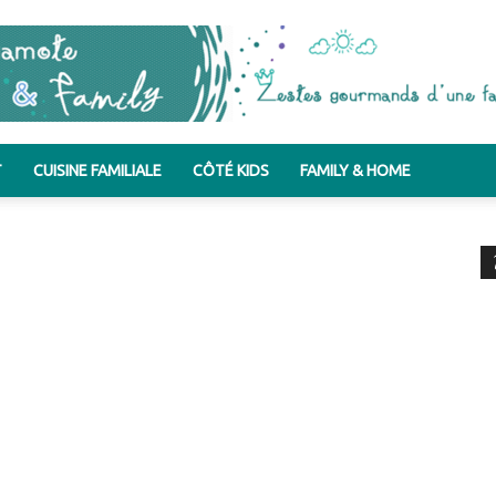
T
CUISINE FAMILIALE
CÔTÉ KIDS
FAMILY & HOME
Bergamote
&
Family