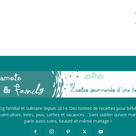
g familial et culinaire depuis 2014. Des tonnes de recettes pour béb
ériculture, livres, jeux, sorties et vacances… Sans oublier qu’une m
parle aussi soins, beauté et même mariage !