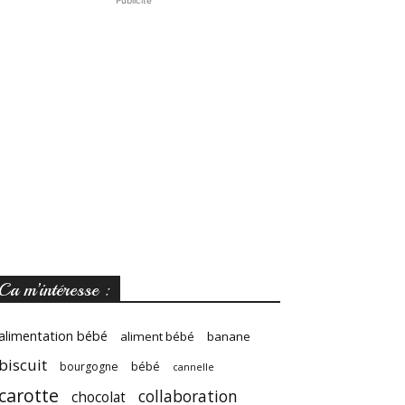
Publicité
Ca m’intéresse :
alimentation bébé
aliment bébé
banane
biscuit
bébé
bourgogne
cannelle
carotte
collaboration
chocolat