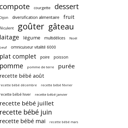
compote
dessert
courgette
fruit
diversification alimentaire
Dijon
goûter
gâteau
féculent
laitage
légume
multidélices
Noël
omnicuiseur vitalité 6000
oeuf
plat complet
poire
poisson
pomme
purée
pomme de terre
recette bébé août
recette bébé février
recette bébé décembre
recette bébé hiver
recette bébé janvier
recette bébé juillet
recette bébé juin
recette bébé mai
recette bébé mars