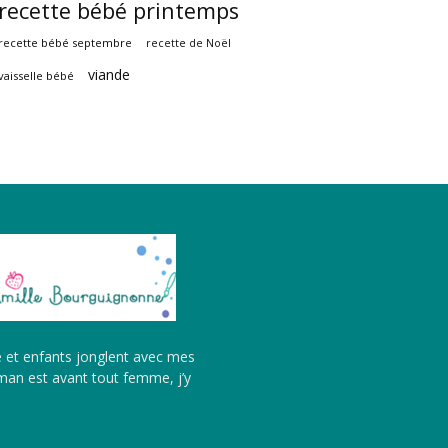
recette bébé printemps
recette bébé septembre
recette de Noël
viande
vaisselle bébé
é et enfants jonglent avec mes
aman est avant tout femme, j’y