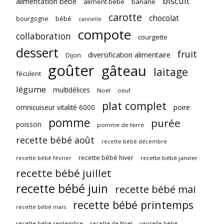
biscuit
alimentation bébé
aliment bébé
banane
carotte
chocolat
bébé
bourgogne
cannelle
compote
collaboration
courgette
dessert
fruit
diversification alimentaire
Dijon
goûter
gâteau
laitage
féculent
légume
multidélices
Noël
oeuf
plat complet
omnicuiseur vitalité 6000
poire
pomme
purée
poisson
pomme de terre
recette bébé août
recette bébé décembre
recette bébé hiver
recette bébé février
recette bébé janvier
recette bébé juillet
recette bébé juin
recette bébé mai
recette bébé printemps
recette bébé mars
recette bébé septembre
vaisselle bébé
recette de Noël