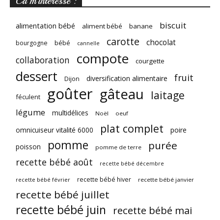
Ca m’intéresse :
biscuit
alimentation bébé
aliment bébé
banane
carotte
chocolat
bébé
bourgogne
cannelle
compote
collaboration
courgette
dessert
fruit
diversification alimentaire
Dijon
goûter
gâteau
laitage
féculent
légume
multidélices
Noël
oeuf
plat complet
omnicuiseur vitalité 6000
poire
pomme
purée
poisson
pomme de terre
recette bébé août
recette bébé décembre
recette bébé hiver
recette bébé février
recette bébé janvier
recette bébé juillet
recette bébé juin
recette bébé mai