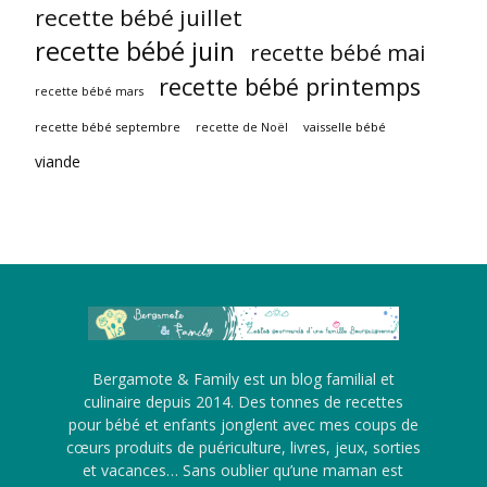
recette bébé juillet
recette bébé juin
recette bébé mai
recette bébé printemps
recette bébé mars
recette bébé septembre
vaisselle bébé
recette de Noël
viande
Bergamote & Family est un blog familial et
culinaire depuis 2014. Des tonnes de recettes
pour bébé et enfants jonglent avec mes coups de
cœurs produits de puériculture, livres, jeux, sorties
et vacances… Sans oublier qu’une maman est