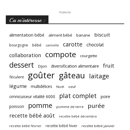
Publicité
Ca m’intéresse :
biscuit
alimentation bébé
aliment bébé
banane
carotte
chocolat
bébé
bourgogne
cannelle
compote
collaboration
courgette
dessert
fruit
diversification alimentaire
Dijon
goûter
gâteau
laitage
féculent
légume
multidélices
Noël
oeuf
plat complet
omnicuiseur vitalité 6000
poire
pomme
purée
poisson
pomme de terre
recette bébé août
recette bébé décembre
recette bébé hiver
recette bébé février
recette bébé janvier