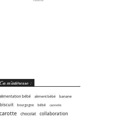
Publicité
Ca m’intéresse :
alimentation bébé
aliment bébé
banane
biscuit
bébé
bourgogne
cannelle
carotte
collaboration
chocolat