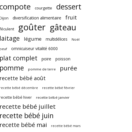
compote
dessert
courgette
fruit
diversification alimentaire
Dijon
goûter
gâteau
féculent
laitage
légume
multidélices
Noël
omnicuiseur vitalité 6000
oeuf
plat complet
poire
poisson
pomme
purée
pomme de terre
recette bébé août
recette bébé février
recette bébé décembre
recette bébé hiver
recette bébé janvier
recette bébé juillet
recette bébé juin
recette bébé mai
recette bébé mars