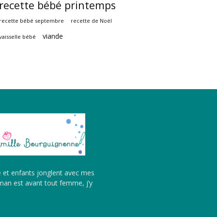
recette bébé printemps
recette bébé septembre
recette de Noël
viande
vaisselle bébé
é et enfants jonglent avec mes
aman est avant tout femme, j’y