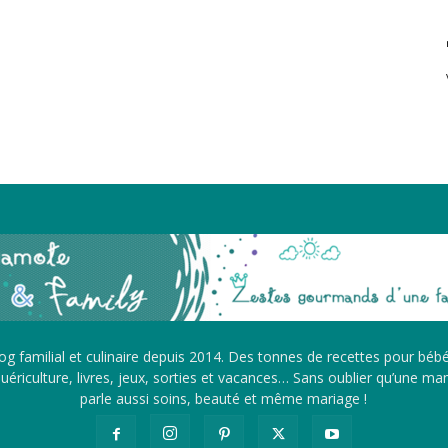
g familial et culinaire depuis 2014. Des tonnes de recettes pour béb
ériculture, livres, jeux, sorties et vacances… Sans oublier qu’une m
parle aussi soins, beauté et même mariage !