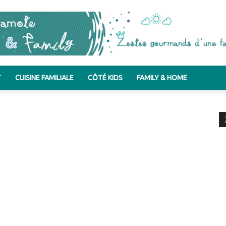
T
CUISINE FAMILIALE
CÔTÉ KIDS
FAMILY & HOME
Bergamote
&
Family