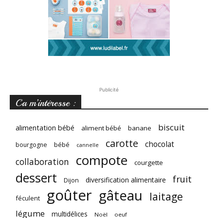
Publicité
Ca m’intéresse :
biscuit
alimentation bébé
aliment bébé
banane
carotte
chocolat
bébé
bourgogne
cannelle
compote
collaboration
courgette
dessert
fruit
diversification alimentaire
Dijon
goûter
gâteau
laitage
féculent
légume
multidélices
Noël
oeuf