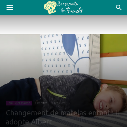
Famille et maison
Chambre
Côté kids
Changement de matelas enfant : il
adopte Albert