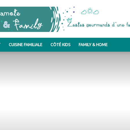
T
CUISINE FAMILIALE
CÔTÉ KIDS
FAMILY & HOME
Bergamote
&
Family