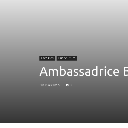
Côté kids
Puériculture
Ambassadrice Ba
20 mars 2015
8