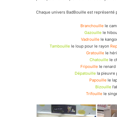
Chaque univers BadBouille est représenté p
Branchouille
le cam
Gazouille
le hibo
Vadrouille
le kango
Tambouille
le loup pour le rayon
Re
Gratouille
le hér
Chatouille
le c
Fripouille
le renard
Dépatouille
la pieuvre 
Papouille
le la
Bizouille
l’a
Trifouille
le sing