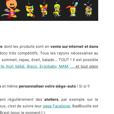
re
dont les produits sont en
vente sur internet et dans
donc très compétitifs. Tous les rayons nécessaires au
 sommeil, repas, éveil, balade… TOUT ! Il est possible
rte mon bébé, Bieco, Ergobaby, MAM, …
et tout plein
e
et même
personnaliser votre siège-auto
! Si si !!
osent régulièrement des
ateliers
, par exemple sur le
eux, c’est de suivre leur
page Facebook
. BadBouille est
Brest (pour le moment;) ).