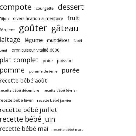
compote
dessert
courgette
fruit
diversification alimentaire
Dijon
goûter
gâteau
féculent
laitage
légume
multidélices
Noël
omnicuiseur vitalité 6000
oeuf
plat complet
poire
poisson
pomme
purée
pomme de terre
recette bébé août
recette bébé février
recette bébé décembre
recette bébé hiver
recette bébé janvier
recette bébé juillet
recette bébé juin
recette bébé mai
recette bébé mars