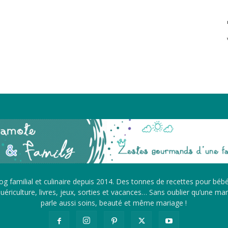
g familial et culinaire depuis 2014. Des tonnes de recettes pour béb
ériculture, livres, jeux, sorties et vacances… Sans oublier qu’une m
parle aussi soins, beauté et même mariage !