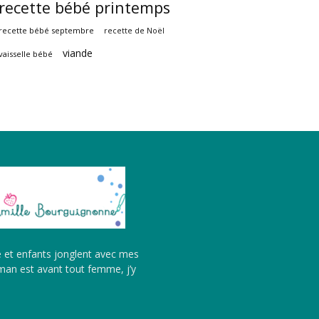
recette bébé printemps
recette bébé septembre
recette de Noël
viande
vaisselle bébé
é et enfants jonglent avec mes
aman est avant tout femme, j’y