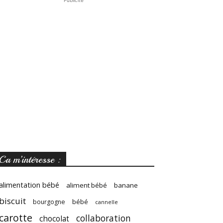
Publicité
Ca m’intéresse :
alimentation bébé
aliment bébé
banane
biscuit
bébé
bourgogne
cannelle
carotte
collaboration
chocolat