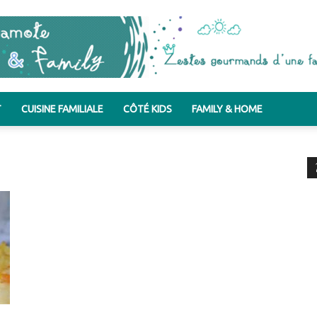
T
CUISINE FAMILIALE
CÔTÉ KIDS
FAMILY & HOME
Bergamote
&
Family