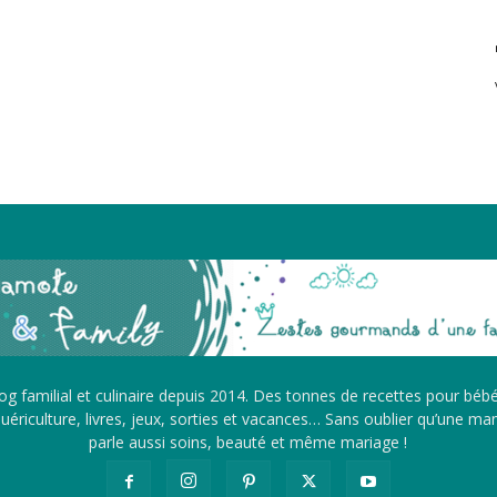
g familial et culinaire depuis 2014. Des tonnes de recettes pour béb
ériculture, livres, jeux, sorties et vacances… Sans oublier qu’une m
parle aussi soins, beauté et même mariage !