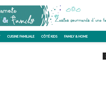
T
CUISINE FAMILIALE
CÔTÉ KIDS
FAMILY & HOME
Bergamote
&
Family