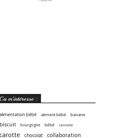
Publicité
Ca m’intéresse :
alimentation bébé
aliment bébé
banane
biscuit
bébé
bourgogne
cannelle
carotte
collaboration
chocolat