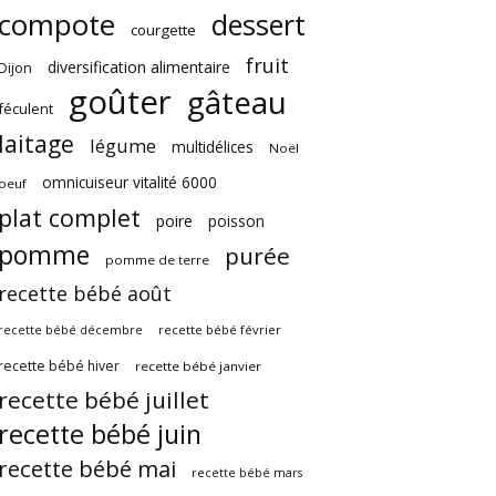
compote
dessert
courgette
fruit
diversification alimentaire
Dijon
goûter
gâteau
féculent
laitage
légume
multidélices
Noël
omnicuiseur vitalité 6000
oeuf
plat complet
poire
poisson
pomme
purée
pomme de terre
recette bébé août
recette bébé février
recette bébé décembre
recette bébé hiver
recette bébé janvier
recette bébé juillet
recette bébé juin
recette bébé mai
recette bébé mars