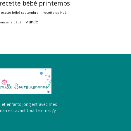
recette bébé printemps
recette bébé septembre
recette de Noël
viande
vaisselle bébé
é et enfants jonglent avec mes
aman est avant tout femme, j’y