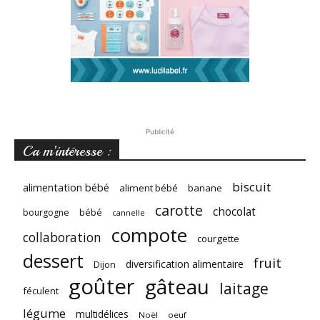
Publicité
Ca m’intéresse :
biscuit
alimentation bébé
aliment bébé
banane
carotte
chocolat
bébé
bourgogne
cannelle
compote
collaboration
courgette
dessert
fruit
diversification alimentaire
Dijon
goûter
gâteau
laitage
féculent
légume
multidélices
Noël
oeuf