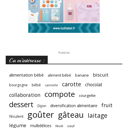
Publicité
Ca m’intéresse :
biscuit
alimentation bébé
aliment bébé
banane
carotte
chocolat
bébé
bourgogne
cannelle
compote
collaboration
courgette
dessert
fruit
diversification alimentaire
Dijon
goûter
gâteau
laitage
féculent
légume
multidélices
Noël
oeuf