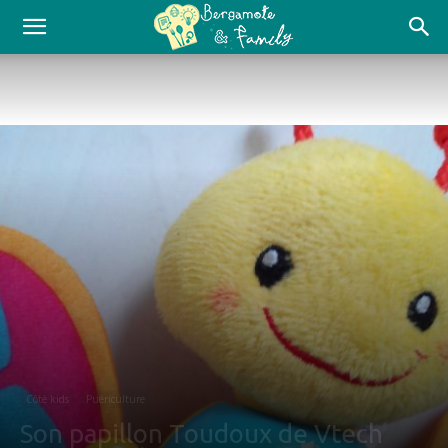
Côté kids
Puériculture
Son papillon Toudoux de Vtech